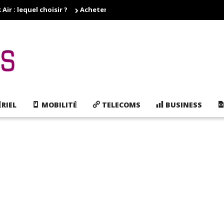
r : lequel choisir ?
Acheter des cartouches d'encre pas cher, e
RIEL
MOBILITÉ
TELECOMS
BUSINESS