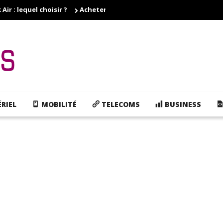
r : lequel choisir ?
Acheter des cartouches d'encre pas cher, e
RIEL
MOBILITÉ
TELECOMS
BUSINESS