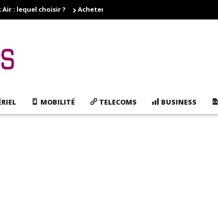
r : lequel choisir ?
Acheter des cartouches d'encre pas cher, e
RIEL
MOBILITÉ
TELECOMS
BUSINESS