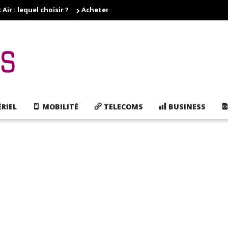
r : lequel choisir ?
Acheter des cartouches d'encre pas cher, e
RIEL
MOBILITÉ
TELECOMS
BUSINESS