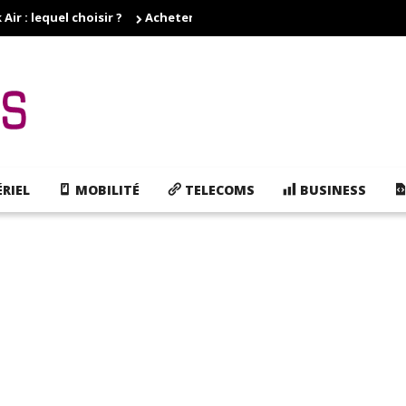
r : lequel choisir ?
Acheter des cartouches d'encre pas cher, e
RIEL
MOBILITÉ
TELECOMS
BUSINESS