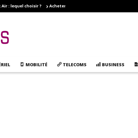
r : lequel choisir ?
Acheter des cartouches d'encre pas cher, e
RIEL
MOBILITÉ
TELECOMS
BUSINESS