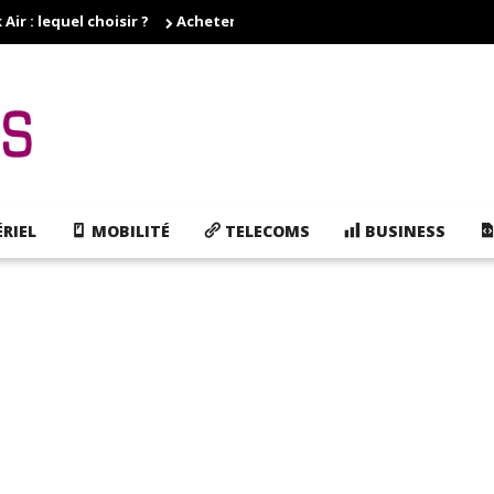
r : lequel choisir ?
Acheter des cartouches d'encre pas cher, e
RIEL
MOBILITÉ
TELECOMS
BUSINESS