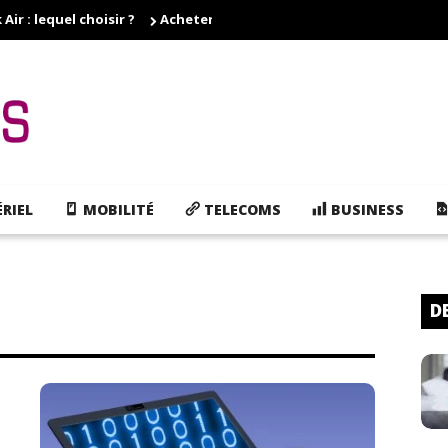
r : lequel choisir ?
Acheter des cartouches d'encre pas cher, e
RIEL
MOBILITÉ
TELECOMS
BUSINESS
D