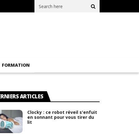
st-ce encore possible ?
Comment optimiser une image pour le w
FORMATION
ERNIERS ARTICLES
Clocky : ce robot réveil s'enfuit
en sonnant pour vous tirer du
lit