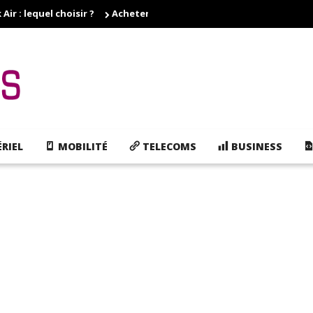
r : lequel choisir ?
Acheter des cartouches d'encre pas cher, e
RIEL
MOBILITÉ
TELECOMS
BUSINESS