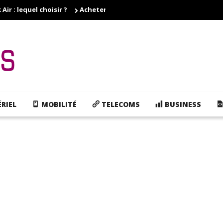
r : lequel choisir ?
Acheter des cartouches d'encre pas cher, e
RIEL
MOBILITÉ
TELECOMS
BUSINESS