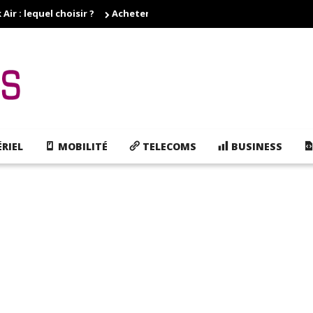
r : lequel choisir ?
Acheter des cartouches d'encre pas cher, e
RIEL
MOBILITÉ
TELECOMS
BUSINESS